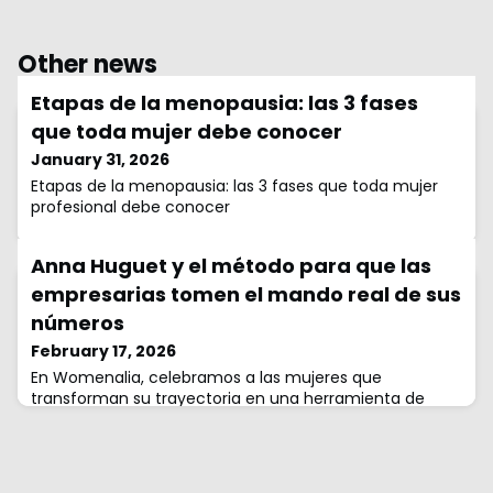
Other news
Etapas de la menopausia: las 3 fases
que toda mujer debe conocer
January 31, 2026
Etapas de la menopausia: las 3 fases que toda mujer
profesional debe conocer
Anna Huguet y el método para que las
empresarias tomen el mando real de sus
números
February 17, 2026
En Womenalia, celebramos a las mujeres que
transforman su trayectoria en una herramienta de
empoderamiento para las demás. La historia de Anna
Huguet es un testimonio de resiliencia y visión
estratégica: una empresaria que, tras 25 años en la
primera línea, ha decidido enseñar a otras dueñas de